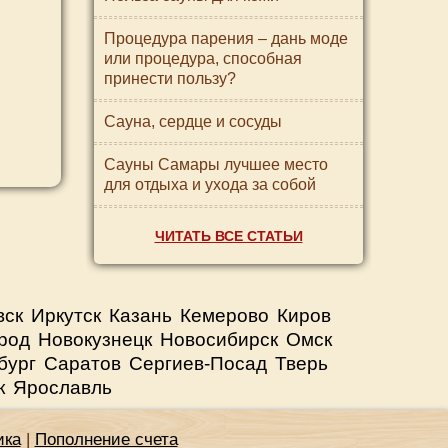
Процедура парения – дань моде
или процедура, способная
принести пользу?
Сауна, сердце и сосуды
Сауны Самары лучшее место
для отдыха и ухода за собой
ЧИТАТЬ ВСЕ СТАТЬИ
вск
Иркутск
Казань
Кемерово
Киров
род
Новокузнецк
Новосибирск
Омск
бург
Саратов
Сергиев-Посад
Тверь
к
Ярославль
ика
|
Пополнение счета