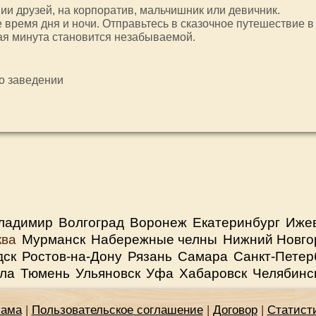
ии друзей, на корпоратив, мальчишник или девичник.
 время дня и ночи. Отправьтесь в сказочное путешествие в
дая минута становится незабываемой.
 о заведении
ладимир
Волгоград
Воронеж
Екатеринбург
Иже
ква
Мурманск
Набережные челны
Нижний Новго
дск
Ростов-на-Дону
Рязань
Самара
Санкт-Петер
ла
Тюмень
Ульяновск
Уфа
Хабаровск
Челябинс
лама
|
Пользовательское соглашение
|
Договор
|
Статист