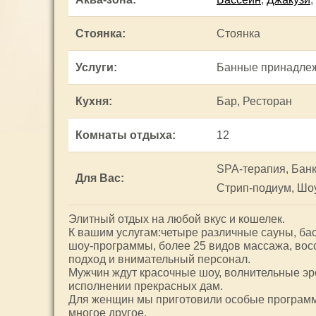
Стоянка
:
Стоянка
Услуги
:
Банные принадлеж
Кухня
:
Бар, Ресторан
Комнаты отдыха
:
12
SPA-терапия, Банк
Для Вас
:
Стрип-подиум, Шо
Элитный отдых на любой вкус и кошелек.
К вашим услугам:четыре различные сауны, басс
шоу-программы, более 25 видов массажа, вос
подход и внимательный персонал.
Мужчин ждут красочные шоу, волнительные эр
исполнении прекрасных дам.
Для женщин мы приготовили особые программы
многое другое.