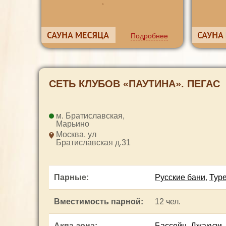
,
Подробнее
СЕТЬ КЛУБОВ «ПАУТИНА». ПЕГАС
Братиславская
,
Марьино
Москва, ул
Братиславская д.31
Парные
:
Русские бани
,
Тур
Вместимость парной
:
12 чел.
Аква-зона
:
Бассейн
,
Джакузи
,