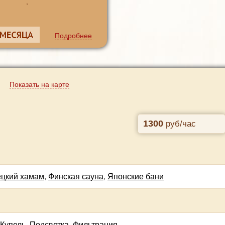
,
Подробнее
Показать на карте
1300
руб/час
ецкий хамам
,
Финская сауна
,
Японские бани
Купель
,
Подсветка
,
Фильтрация