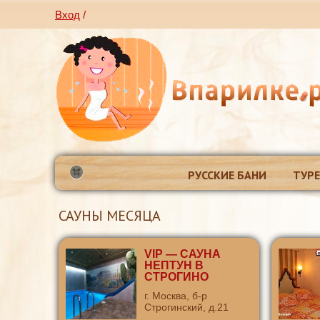
Вход
/
РУССКИЕ БАНИ
ТУР
САУНЫ МЕСЯЦА
VIP — САУНА
НЕПТУН В
СТРОГИНО
г. Москва, б-р
Строгинский, д.21