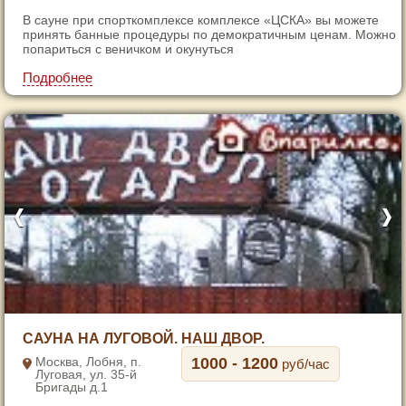
4
В сауне при спорткомплексе комплексе «ЦСКА» вы можете
5
принять банные процедуры по демократичным ценам. Можно
попариться с веничком и окунуться
6
7
Подробнее
1
САУНА НА ЛУГОВОЙ. НАШ ДВОР.
2
Москва, Лобня, п.
1000 - 1200
руб/час
Луговая, ул. 35-й
3
Бригады д.1
4