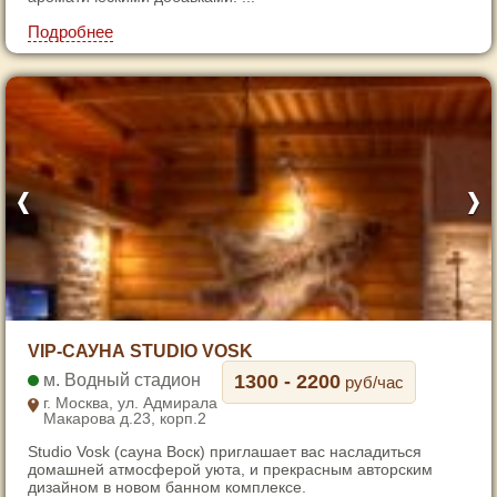
7
Подробнее
1
VIP-САУНА STUDIO VOSK
2
Водный стадион
1300 - 2200
руб/час
3
г. Москва, ул. Адмирала
Макарова д.23, корп.2
4
Studio Vosk (сауна Воск) приглашает вас насладиться
5
домашней атмосферой уюта, и прекрасным авторским
6
дизайном в новом банном комплексе.