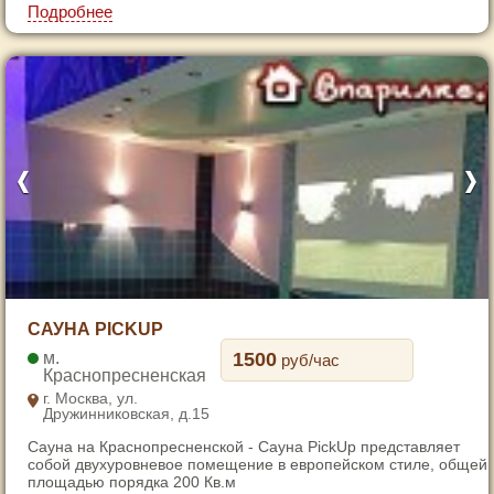
7
Подробнее
1
САУНА PICKUP
2
1500
руб/час
3
Краснопресненская
г. Москва, ул.
4
Дружинниковская, д.15
5
Сауна на Краснопресненской - Сауна PickUp представляет
6
собой двухуровневое помещение в европейском стиле, общей
площадью порядка 200 Кв.м
7