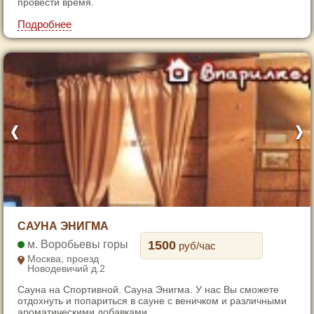
провести время.
6
Подробнее
7
1
САУНА ЭНИГМА
2
Воробьевы горы
1500
руб/час
3
Москва, проезд
Новодевичий д.2
4
Сауна на Спортивной. Сауна Энигма. У нас Вы сможете
5
отдохнуть и попариться в сауне с веничком и различными
6
ароматическими добавками. ...