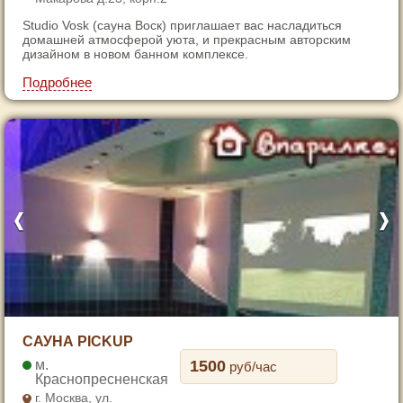
4
Studio Vosk (сауна Воск) приглашает вас насладиться
5
домашней атмосферой уюта, и прекрасным авторским
6
дизайном в новом банном комплексе.
7
Подробнее
1
САУНА PICKUP
2
1500
руб/час
3
Краснопресненская
г. Москва, ул.
4