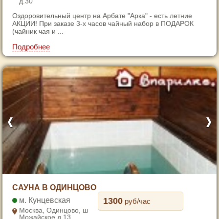
д.30
4
Оздоровительный центр на Арбате "Арка" - есть летние
5
АКЦИИ! При заказе 3-х часов чайный набор в ПОДАРОК
6
(чайник чая и ...
7
Подробнее
1
САУНА В ОДИНЦОВО
2
Кунцевская
1300
руб/час
3
Москва, Одинцово, ш
Можайское д.13