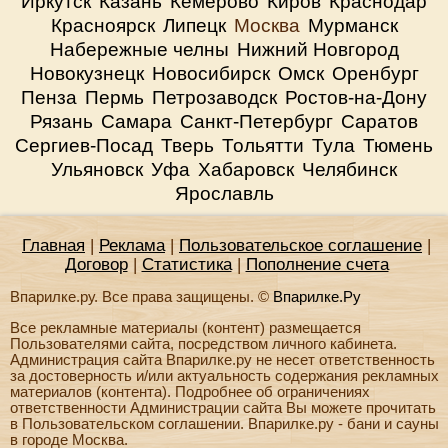
Иркутск
Казань
Кемерово
Киров
Краснодар
Красноярск
Липецк
Москва
Мурманск
Набережные челны
Нижний Новгород
Новокузнецк
Новосибирск
Омск
Оренбург
Пенза
Пермь
Петрозаводск
Ростов-на-Дону
Рязань
Самара
Санкт-Петербург
Саратов
Сергиев-Посад
Тверь
Тольятти
Тула
Тюмень
Ульяновск
Уфа
Хабаровск
Челябинск
Ярославль
Главная
|
Реклама
|
Пользовательское соглашение
|
Договор
|
Статистика
|
Пополнение счета
Впарилке.ру. Все права защищены. ©
Впарилке.Ру
Все рекламные материалы (контент) размещается
Пользователями сайта, посредством личного кабинета.
Администрация сайта Впарилке.ру не несет ответственность
за достоверность и/или актуальность содержания рекламных
материалов (контента). Подробнее об ограничениях
ответственности Администрации сайта Вы можете прочитать
в Пользовательском соглашении. Впарилке.ру - бани и сауны
в городе Москва.