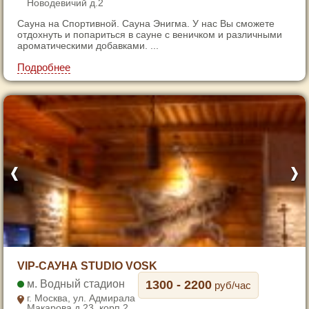
Новодевичий д.2
4
Сауна на Спортивной. Сауна Энигма. У нас Вы сможете
5
отдохнуть и попариться в сауне с веничком и различными
6
ароматическими добавками. ...
7
Подробнее
1
VIP-САУНА STUDIO VOSK
2
Водный стадион
1300 - 2200
руб/час
3
г. Москва, ул. Адмирала
Макарова д.23, корп.2