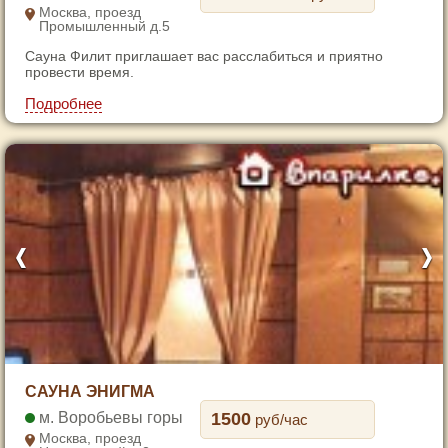
3
Москва, проезд
Промышленный д.5
4
Сауна Филит приглашает вас расслабиться и приятно
5
провести время.
6
Подробнее
7
1
САУНА ЭНИГМА
2
Воробьевы горы
1500
руб/час
3
Москва, проезд