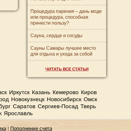
Процедура парения – дань моде
или процедура, способная
принести пользу?
Сауна, сердце и сосуды
Сауны Самары лучшее место
для отдыха и ухода за собой
ЧИТАТЬ ВСЕ СТАТЬИ
вск
Иркутск
Казань
Кемерово
Киров
род
Новокузнецк
Новосибирск
Омск
бург
Саратов
Сергиев-Посад
Тверь
к
Ярославль
ика
|
Пополнение счета