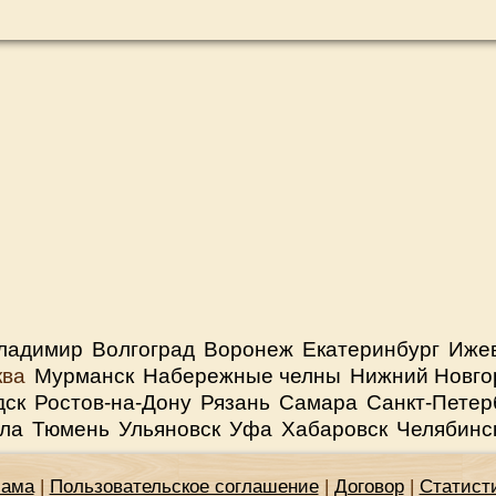
ладимир
Волгоград
Воронеж
Екатеринбург
Иже
ква
Мурманск
Набережные челны
Нижний Новго
дск
Ростов-на-Дону
Рязань
Самара
Санкт-Петер
ла
Тюмень
Ульяновск
Уфа
Хабаровск
Челябинс
лама
|
Пользовательское соглашение
|
Договор
|
Статист