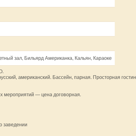
етный зал, Бильярд Американка, Кальян, Караоке
О.
сский, американский. Бассейн, парная. Просторная гостин
х мероприятий — цена договорная.
 о заведении