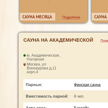
,
Подробнее
САУНА НА АКАДЕМИЧЕСКОЙ
Пока
Академическая
,
Нагорная
Москва, ул
Винокурова д.11
корп.4
Парные
:
Финская сауна
Вместимость парной
:
6 чел.
Аква-зона
:
Бассейн