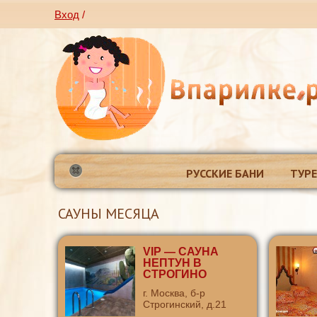
Вход
/
РУССКИЕ БАНИ
ТУР
САУНЫ МЕСЯЦА
VIP — САУНА
НЕПТУН В
СТРОГИНО
г. Москва, б-р
Строгинский, д.21