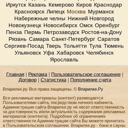
Иркутск
Казань
Кемерово
Киров
Краснодар
Красноярск
Липецк
Москва
Мурманск
Набережные челны
Нижний Новгород
Новокузнецк
Новосибирск
Омск
Оренбург
Пенза
Пермь
Петрозаводск
Ростов-на-Дону
Рязань
Самара
Санкт-Петербург
Саратов
Сергиев-Посад
Тверь
Тольятти
Тула
Тюмень
Ульяновск
Уфа
Хабаровск
Челябинск
Ярославль
Главная
|
Реклама
|
Пользовательское соглашение
|
Договор
|
Статистика
|
Пополнение счета
Впарилке.ру. Все права защищены. ©
Впарилке.Ру
Все рекламные материалы (контент) размещается
Пользователями сайта, посредством личного кабинета.
Администрация сайта Впарилке.ру не несет ответственность
за достоверность и/или актуальность содержания рекламных
материалов (контента). Подробнее об ограничениях
ответственности Администрации сайта Вы можете прочитать
в Пользовательском соглашении. Впарилке.ру - бани и сауны