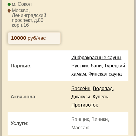
Сокол
Москва,
Ленинградский
проспект, д.80,
корп.16
10000
руб/час
Инфракрасные сауны
,
Парные
:
Русские бани
,
Турецкий
хамам
,
Финская сауна
Бассейн
,
Водопад
,
Аква-зона
:
Джакузи
,
Купель
,
Противоток
Банщик, Веники,
Услуги
:
Массаж