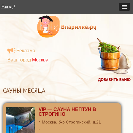
Вход
/
Реклама
Ваш город
Москва
САУНЫ МЕСЯЦА
VIP — САУНА НЕПТУН В
СТРОГИНО
г. Москва, б-р Строгинский, д.21
,