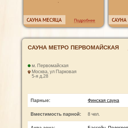
,
Подробнее
САУНА МЕТРО ПЕРВОМАЙСКАЯ
Первомайская
Москва, ул Парковая
5-я д.28
Парные
:
Финская сауна
Вместимость парной
:
8 чел.
Аква-зона
:
Бассейн
,
Подогре