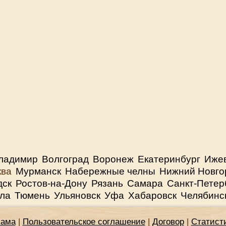
ладимир
Волгоград
Воронеж
Екатеринбург
Иже
ква
Мурманск
Набережные челны
Нижний Новго
дск
Ростов-на-Дону
Рязань
Самара
Санкт-Петер
ла
Тюмень
Ульяновск
Уфа
Хабаровск
Челябинс
лама
|
Пользовательское соглашение
|
Договор
|
Статист