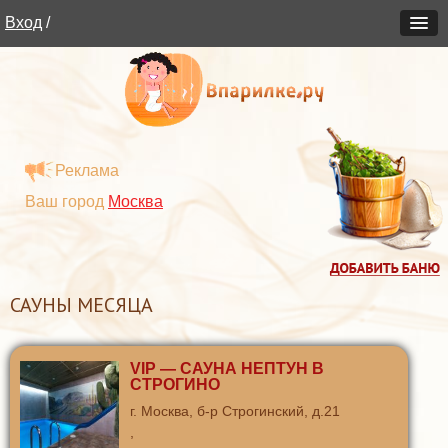
Вход
/
Реклама
Ваш город
Москва
САУНЫ МЕСЯЦА
VIP — САУНА НЕПТУН В
СТРОГИНО
г. Москва, б-р Строгинский, д.21
,