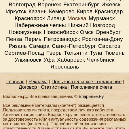
Волгоград
Воронеж
Екатеринбург
Ижевск
Иркутск
Казань
Кемерово
Киров
Краснодар
Красноярск
Липецк
Москва
Мурманск
Набережные челны
Нижний Новгород
Новокузнецк
Новосибирск
Омск
Оренбург
Пенза
Пермь
Петрозаводск
Ростов-на-Дону
Рязань
Самара
Санкт-Петербург
Саратов
Сергиев-Посад
Тверь
Тольятти
Тула
Тюмень
Ульяновск
Уфа
Хабаровск
Челябинск
Ярославль
Главная
|
Реклама
|
Пользовательское соглашение
|
Договор
|
Статистика
|
Пополнение счета
Впарилке.ру. Все права защищены. ©
Впарилке.Ру
Все рекламные материалы (контент) размещается
Пользователями сайта, посредством личного кабинета.
Администрация сайта Впарилке.ру не несет ответственность
за достоверность и/или актуальность содержания рекламных
материалов (контента). Подробнее об ограничениях
ответственности Администрации сайта Вы можете прочитать