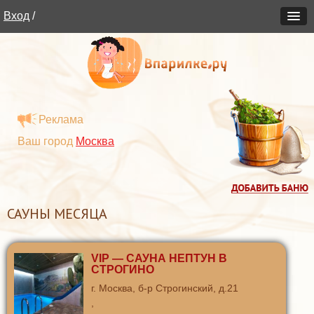
Вход
/
Реклама
Ваш город
Москва
САУНЫ МЕСЯЦА
VIP — САУНА НЕПТУН В
СТРОГИНО
г. Москва, б-р Строгинский, д.21
,