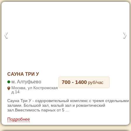
1
САУНА ТРИ У
2
Алтуфьево
700 - 1400
руб/час
3
Москва, ул Костромская
д.14
4
Сауна Три У - оздоровительный комплекс с тремя отдельными
5
залами. Большой зал, малый зал и романтический
6
зал.Вместимость парных от 5 ...
7
Подробнее