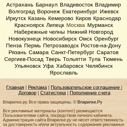
Астрахань
Барнаул
Владивосток
Владимир
Волгоград
Воронеж
Екатеринбург
Ижевск
Иркутск
Казань
Кемерово
Киров
Краснодар
Красноярск
Липецк
Москва
Мурманск
Набережные челны
Нижний Новгород
Новокузнецк
Новосибирск
Омск
Оренбург
Пенза
Пермь
Петрозаводск
Ростов-на-Дону
Рязань
Самара
Санкт-Петербург
Саратов
Сергиев-Посад
Тверь
Тольятти
Тула
Тюмень
Ульяновск
Уфа
Хабаровск
Челябинск
Ярославль
Главная
|
Реклама
|
Пользовательское соглашение
|
Договор
|
Статистика
|
Пополнение счета
Впарилке.ру. Все права защищены. ©
Впарилке.Ру
Все рекламные материалы (контент) размещается
Пользователями сайта, посредством личного кабинета.
Администрация сайта Впарилке.ру не несет ответственность
за достоверность и/или актуальность содержания рекламных