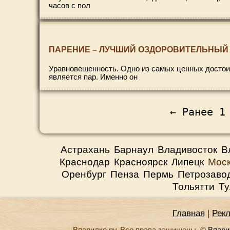
часов с пол
ПАРЕНИЕ – ЛУЧШИЙ ОЗДОРОВИТЕЛЬНЫЙ 
Уравновешенность. Одно из самых ценных достоин
является пар. Именно он
← Ранее
1
Астрахань
Барнаул
Владивосток
В
Краснодар
Красноярск
Липецк
Мос
Оренбург
Пенза
Пермь
Петрозаво
Тольятти
Ту
Главная
|
Рек
Впарилке.ру. Все права защищены. ©
Впари