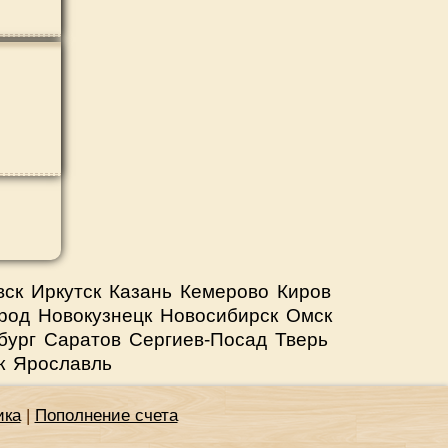
вск
Иркутск
Казань
Кемерово
Киров
род
Новокузнецк
Новосибирск
Омск
бург
Саратов
Сергиев-Посад
Тверь
к
Ярославль
ика
|
Пополнение счета