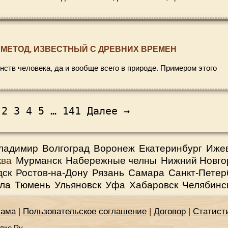
МЕТОД, ИЗВЕСТНЫЙ С ДРЕВНИХ ВРЕМЕН
ств человека, да и вообще всего в природе. Примером этого
2
3
4
5
…
141
Далее →
ладимир
Волгоград
Воронеж
Екатеринбург
Иже
ква
Мурманск
Набережные челны
Нижний Новго
дск
Ростов-на-Дону
Рязань
Самара
Санкт-Петер
ла
Тюмень
Ульяновск
Уфа
Хабаровск
Челябинс
лама
|
Пользовательское соглашение
|
Договор
|
Статист
лке.Ру