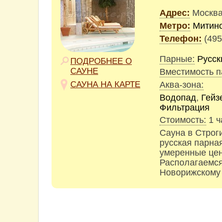
Адрес:
Москва
Метро:
Митин
Телефон:
(495
Парные:
Русск
ПОДРОБНЕЕ О
САУНЕ
Вместимость п
САУНА НА КАРТЕ
Аква-зона:
Водопад
,
Гейз
Фильтрация
Стоимость:
1 ч
Сауна в Строг
русская парна
умеренные цен
Располагаемся
Новорижскому