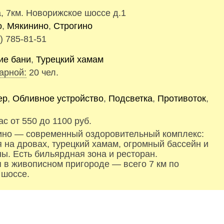
, 7км. Новорижское шоссе д.1
о
,
Мякинино
,
Строгино
) 785-81-51
ие бани
,
Турецкий хамам
арной:
20 чел.
ер
,
Обливное устройство
,
Подсветка
,
Противоток
,
ас от 550 до 1100 руб.
ино — современный оздоровительный комплекс:
я на дровах, турецкий хамам, огромный бассейн и
ы. Есть бильярдная зона и ресторан.
 в живописном пригороде — всего 7 км по
 шоссе.