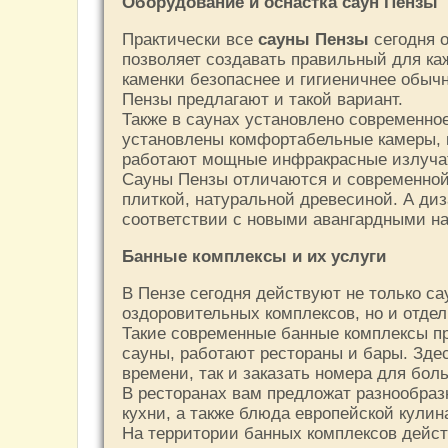
Оборудование и оснастка саун Пензы
Практически все
сауны Пензы
сегодня 
позволяет создавать правильный для ка
каменки безопаснее и гигиеничнее обыч
Пензы предлагают и такой вариант.
Также в саунах установлено современно
установлены комфортабельные камеры, к
работают мощные инфракрасные излучат
Сауны Пензы отличаются и современной
плиткой, натуральной древесиной. А диз
соответствии с новыми авангардными на
Банные комплексы и их услуги
В Пензе сегодня действуют не только са
оздоровительных комплексов, но и отде
Такие современные банные комплексы пр
сауны, работают рестораны и бары. Здес
времени, так и заказать номера для бол
В ресторанах вам предложат разнообра
кухни, а также блюда европейской кулин
На территории банных комплексов дейст