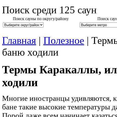
Поиск среди
125
саун
Поиск сауны по округу/району
Поиск сау
Главная
|
Полезное
| Терм
баню ходили
Термы Каракаллы, ил
ходили
Многие иностранцы удивляются, к
бане такие высокие температуры да
Порой даже всем начинает казаться