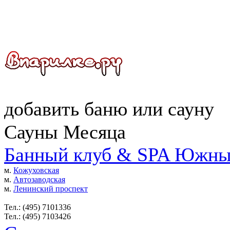
добавить
баню
или
сауну
Сауны Месяца
Банный клуб & SPA Южны
м.
Кожуховская
м.
Автозаводская
м.
Ленинский проспект
Тел.: (495) 7101336
Тел.: (495) 7103426