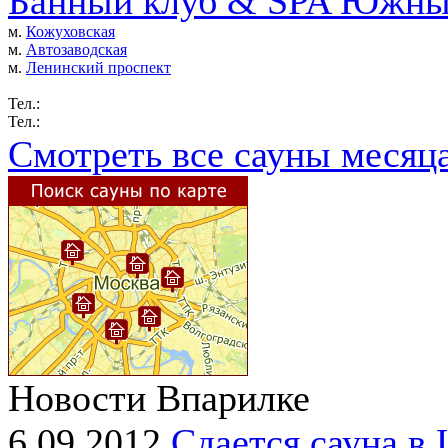
Банный клуб & SPA Южны
м.
Кожуховская
м.
Автозаводская
м.
Ленинский проспект
Тел.:
Тел.:
Смотреть все сауны месяц
Новости Впарилке
6.09.2012
Сдается сауна в