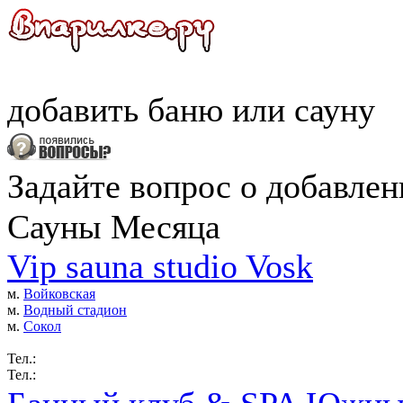
добавить
баню
или
сауну
Задайте вопрос о добавле
Сауны Месяца
Vip sauna studio Vosk
м.
Войковская
м.
Водный стадион
м.
Сокол
Тел.:
Тел.: