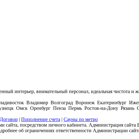
енный интерьер, внимательный персонал, идеальная чистота и жа
ладивосток Владимир Волгоград Воронеж Екатеринбург Иже
нецк Омск Оренбург Пенза Пермь Ростов-на-Дону Рязань С
Договор
|
Пополнение счета
|
Сауны по метро
и сайта, посредством личного кабинета. Администрация сайта В
одробнее об ограничениях ответственности Администрации сайт