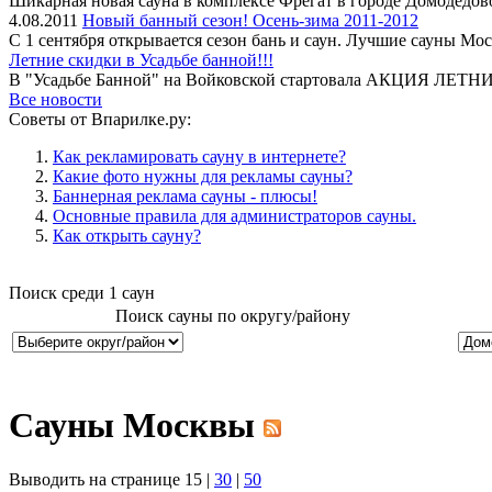
Шикарная новая сауна в комплексе Фрегат в городе Домодедов
4.08.2011
Новый банный сезон! Осень-зима 2011-2012
С 1 сентября открывается сезон бань и саун. Лучшие сауны Мос
Летние скидки в Усадьбе банной!!!
В "Усадьбе Банной" на Войковской стартовала АКЦИЯ ЛЕТНИ
Все новости
Советы от Впарилке.ру:
Как рекламировать сауну в интернете?
Какие фото нужны для рекламы сауны?
Баннерная реклама сауны - плюсы!
Основные правила для администраторов сауны.
Как открыть сауну?
Поиск среди
1
саун
Поиск сауны по округу/району
Сауны Москвы
Выводить на странице 15 |
30
|
50