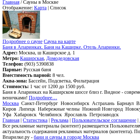
Главная
/ Сауны в Москве
Отображение:
Карта
| Список
Подробнее о сауне
Сауна на карте
Баня в Апаринках. Баня на Каширке. Отель Апаринки.
Адрес:
Москва, ш Каширское д. 1
Метро:
Каширская
,
Домодедовская
Телефон:
(903) 5390838
Парные:
Русская баня
Вместимость парной:
8 чел.
Аква-зона:
Бассейн, Подсветка, Фильтрация
Стоимость:
1 час от 1200 до 1500 руб.
Баня в Апаринках на Каширском шоссе близ г. Видное - соврем
веничками!
Подробнее…
Москва
Санкт-Петербург Новосибирск Астрахань Барнаул В
Киров Липецк Набережные челны Нижний Новгород Новокуз
Уфа Хабаровск Челябинск Ярославль Петрозаводск
Главная
|
Статистика
|
Реклама
|
Пользовательское соглашение
|
Все рекламные материалы (контент) размещается Пользователям
актуальность содержания рекламных материалов (контента). П
Впарилке.ру -
бани и сауны в городе Москва