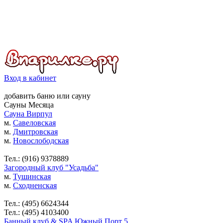
Вход в кабинет
добавить
баню
или
сауну
Сауны Месяца
Сауна Вирпул
м.
Савеловская
м.
Дмитровская
м.
Новослободская
Тел.: (916) 9378889
Загородный клуб "Усадьба"
м.
Тушинская
м.
Сходненская
Тел.: (495) 6624344
Тел.: (495) 4103400
Банный клуб & SPA Южный Порт 5