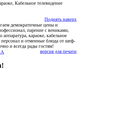
араоке, Кабельное телевидение
Поднять наверх
агаем демократичные цены и
рофессионал, парение с вениками,
о аппаратура, караоке, кабельное
 персонал и отменные блюда от шеф-
чно и всегда рады гостям!
версия для печати
НА
и!