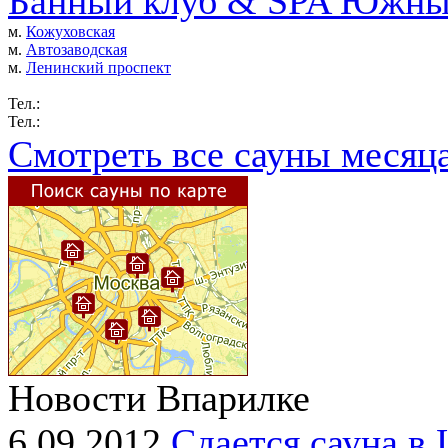
Банный клуб & SPA Южны
м.
Кожуховская
м.
Автозаводская
м.
Ленинский проспект
Тел.:
Тел.:
Смотреть все сауны месяц
Новости Впарилке
6.09.2012
Сдается сауна в