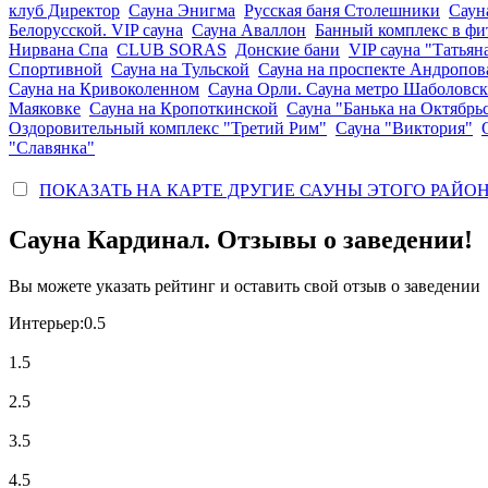
клуб Директор
Сауна Энигма
Русская баня Столешники
Саун
Белорусской. VIP сауна
Сауна Аваллон
Банный комплекс в фи
Нирвана Спа
CLUB SORAS
Донские бани
VIP сауна "Татьян
Спортивной
Сауна на Тульской
Сауна на проспекте Андропов
Сауна на Кривоколенном
Сауна Орли. Сауна метро Шаболовск
Маяковке
Сауна на Кропоткинской
Сауна "Банька на Октябрь
Оздоровительный комплекс "Третий Рим"
Сауна "Виктория"
"Славянка"
ПОКАЗАТЬ НА КАРТЕ ДРУГИЕ САУНЫ ЭТОГО РАЙО
Сауна Кардинал. Отзывы о заведении!
Вы можете указать рейтинг и оставить свой отзыв о заведении
Интерьер:
0.5
1.5
2.5
3.5
4.5