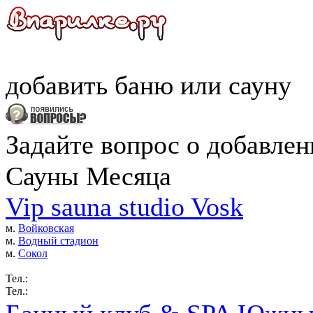
добавить
баню
или
сауну
Задайте вопрос о добавле
Сауны Месяца
Vip sauna studio Vosk
м.
Войковская
м.
Водный стадион
м.
Сокол
Тел.:
Тел.: