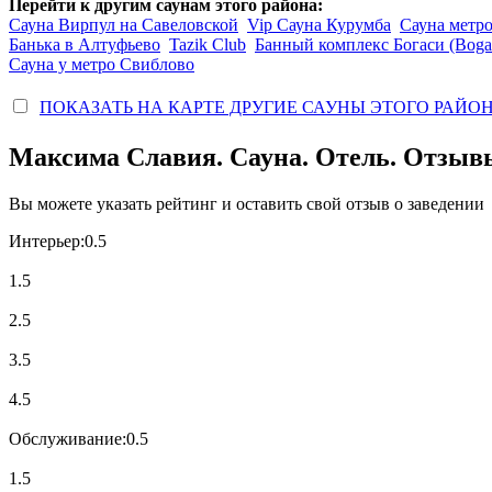
Перейти к другим саунам этого района:
Сауна Вирпул на Савеловской
Vip Сауна Курумба
Сауна метр
Банька в Алтуфьево
Tazik Club
Банный комплекс Богаси (Bogas
Сауна у метро Свиблово
ПОКАЗАТЬ НА КАРТЕ ДРУГИЕ САУНЫ ЭТОГО РАЙО
Максима Славия. Сауна. Отель. Отзывы
Вы можете указать рейтинг и оставить свой отзыв о заведении
Интерьер:
0.5
1.5
2.5
3.5
4.5
Обслуживание:
0.5
1.5