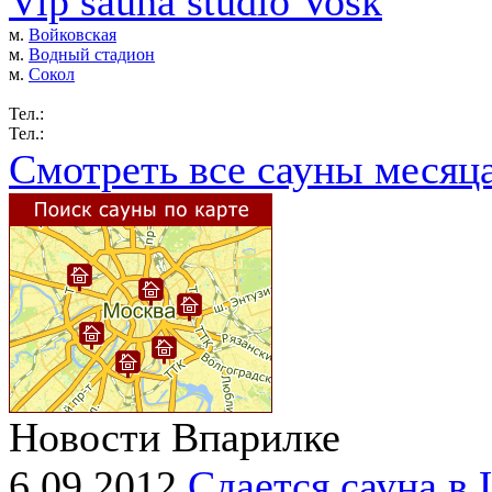
Vip sauna studio Vosk
м.
Войковская
м.
Водный стадион
м.
Сокол
Тел.:
Тел.:
Смотреть все сауны месяц
Новости Впарилке
6.09.2012
Сдается сауна в