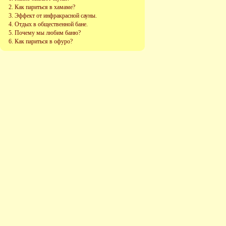
Как париться в хамаме?
Эффект от инфракрасной сауны.
Отдых в общественной бане.
Почему мы любим баню?
Как париться в офуро?