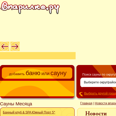
баню
сауну
или
добавить
Поиск сауны по округу
Выбрать другой горо
Сауны Месяца
Главная
|
Новости впар
Банный клуб & SPA Южный Порт 5*