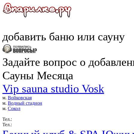
добавить
баню
или
сауну
Задайте вопрос о добавле
Сауны Месяца
Vip sauna studio Vosk
м.
Войковская
м.
Водный стадион
м.
Сокол
Тел.:
Тел.: