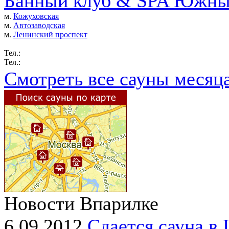
Банный клуб & SPA Южны
м.
Кожуховская
м.
Автозаводская
м.
Ленинский проспект
Тел.:
Тел.:
Смотреть все сауны месяц
Новости Впарилке
6.09.2012
Сдается сауна в