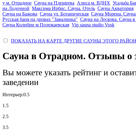
у м. Отрадное
Сауна на Плещеева
Алиса м. ВДНХ
Усадьба Ба
на Лодочной
Максима Ирбис. Сауна. Отель
Сауна Акватория
Сауна на Бажова
Сауна ул. Ботаническая
Сауна Морена. Сауна
Русская баня на дровах "Завалинка"
Сауна на Лескова. Сауна в
Сауна Колибри м Полежаевская
Vip sauna studio Vosk
ПОКАЗАТЬ НА КАРТЕ ДРУГИЕ САУНЫ ЭТОГО РАЙО
Сауна в Отрадном. Отзывы о 
Вы можете указать рейтинг и остави
заведении
Интерьер:
0.5
1.5
2.5
3.5