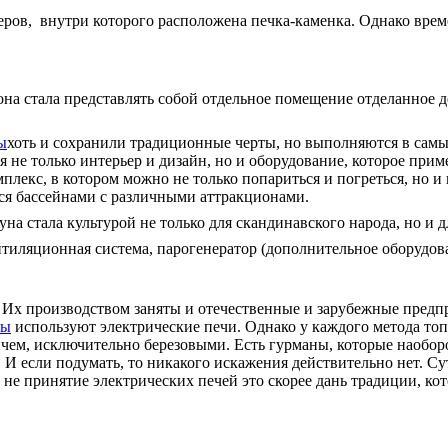
еров, внутри которого расположена печка-каменка. Однако врем
е она стала представлять собой отдельное помещение отделанное
ы
хоть и сохранили традиционные черты, но выполняются в самых
ся не только интерьер и дизайн, но и оборудование, которое при
мплекс, в котором можно не только попариться и погреться, но 
ся бассейнами с различными аттракционами.
на стала культурой не только для скандинавского народа, но и 
ентиляционная система, парогенератор (дополнительное оборудо
Их производством заняты и отечественные и зарубежные предпри
вы
используют электрические печи. Однако у каждого метода топ
ричем, исключительно березовыми. Есть гурманы, которые наобо
. И если подумать, то никакого искажения действительно нет. Су
 не принятие электрических печей это скорее дань традиции, кот