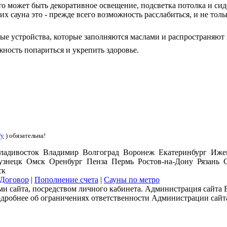
то может быть декоративное освещение, подсветка потолка и сид
х сауна это - прежде всего возможность расслабиться, и не толь
е устройства, которые заполняются маслами и распространяют э
жность попариться и укрепить здоровье.
Ру
) обязательна!
ладивосток Владимир Волгоград Воронеж Екатеринбург Иже
нецк Омск Оренбург Пенза Пермь Ростов-на-Дону Рязань С
ск
Договор
|
Пополнение счета
|
Сауны по метро
и сайта, посредством личного кабинета. Администрация сайта В
одробнее об ограничениях ответственности Администрации сайт