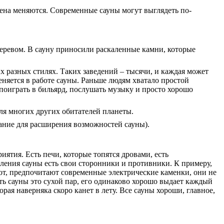
ена меняются. Современные сауны могут выглядеть по-
 деревом. В сауну приносили раскаленные камни, которые
 разных стилях. Таких заведений – тысячи, и каждая может
меняется в работе сауны. Раньше людям хватало простой
и поиграть в бильярд, послушать музыку и просто хорошо
для многих других обитателей планеты.
вание для расширения возможностей сауны).
ятия. Есть печи, которые топятся дровами, есть
ления сауны есть свои сторонники и противники. К примеру,
рот, предпочитают современные электрические каменки, они не
ть сауны это сухой пар, его одинаково хорошо выдает каждый
орая наверняка скоро канет в лету. Все сауны хороши, главное,