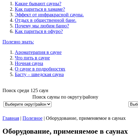
Какие бывают сауны?
Как париться в хамаме?
Эффект от инфракрасной сауны.
Отдых в общественной бане.
Почему мы любим баню?
Как париться в офуро?
Полезно знать:
Ароматерапия в сауне
Что пить в сауне
Ночная сауна
О сауне в подробностях
Басту – шведская сауна
Поиск среди
125
саун
Поиск сауны по округу/району
Главная
|
Полезное
| Оборудование, применяемое в саунах
Оборудование, применяемое в саунах