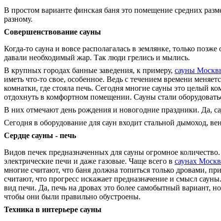
В простом варианте финская баня это помещение средних разм
разному.
Совершенствование сауны
Когда-то сауна и вовсе располагалась в землянке, только позж
давали необходимый жар. Так люди грелись и мылись.
В крупных городах банные заведения, к примеру,
сауны Москв
иметь что-то свое, особенное. Ведь с течением времени меняет
комнатки, где стояла печь. Сегодня многие сауны это целый ко
отдохнуть в комфортном помещении. Сауны стали оборудовать
В них отмечают день рождения и новогодние праздники. Да, сау
Сегодня в оборудование для саун входит стальной дымоход, в
Сердце сауны - печь
Видов печек предназначенных для сауны огромное количество. 
электрические печи и даже газовые. Чаще всего в
саунах Моск
многие считают, что баня должна топиться только дровами, п
считают, что прогресс искажает предназначение и смысл сауны
вид печи. Да, печь на дровах это более самобытный вариант, но
чтобы они были правильно обустроены.
Техника в интерьере сауны