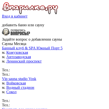
Вход в кабинет
добавить
баню
или
сауну
Задайте вопрос о добавлении сауны
Сауны Месяца
Банный клуб & SPA Южный Порт 5
м.
Кожуховская
м.
Автозаводская
м.
Ленинский проспект
Тел.:
Тел.:
Vip sauna studio Vosk
м.
Войковская
м.
Водный стадион
м.
Сокол
Тел.:
Тел.: