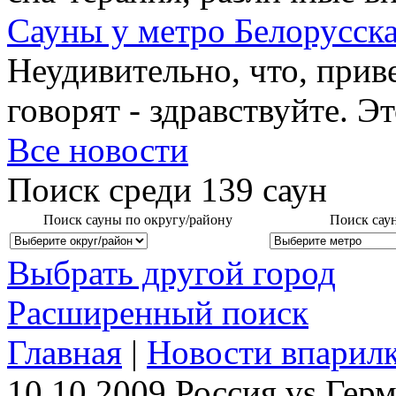
Сауны у метро Белорусск
Неудивительно, что, приве
говорят - здравствуйте. Эт
Все новости
Поиск среди
139
саун
Поиск сауны по округу/району
Поиск сау
Выбрать другой город
Расширенный поиск
Главная
|
Новости впарил
10.10.2009
Россия vs Гер