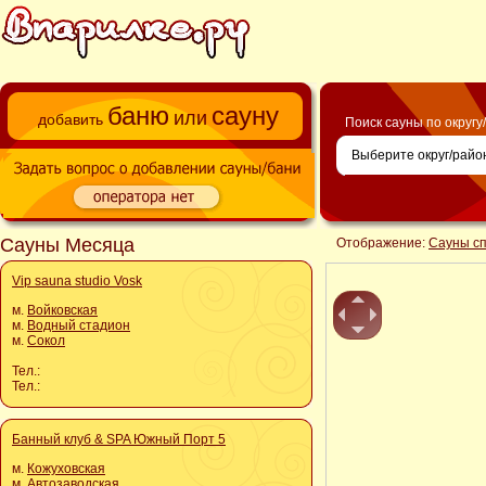
баню
сауну
или
добавить
Поиск сауны по округу
Сауны Месяца
Отображение:
Сауны с
Vip sauna studio Vosk
м.
Войковская
м.
Водный стадион
м.
Сокол
Тел.:
Тел.:
Банный клуб & SPA Южный Порт 5
м.
Кожуховская
м.
Автозаводская