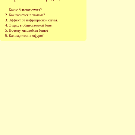
Какие бывают сауны?
Как париться в хамаме?
Эффект от инфракрасной сауны.
Отдых в общественной бане.
Почему мы любим баню?
Как париться в офуро?