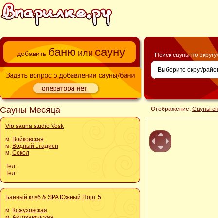
баню
сауну
или
добавить
Поиск сауны по округу
Сауны Месяца
Отображение:
Сауны с
Vip sauna studio Vosk
м.
Войковская
м.
Водный стадион
м.
Сокол
Тел.:
Тел.:
Банный клуб & SPA Южный Порт 5
м.
Кожуховская
м.
Автозаводская