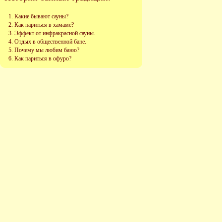
Какие бывают сауны?
Как париться в хамаме?
Эффект от инфракрасной сауны.
Отдых в общественной бане.
Почему мы любим баню?
Как париться в офуро?