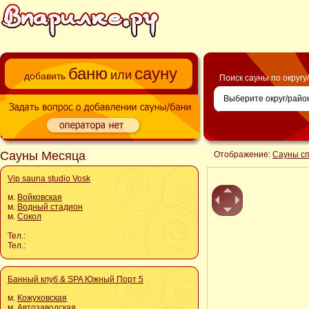
баню
сауну
или
добавить
Поиск сауны по округу
Сауны Месяца
Отображение:
Сауны с
Vip sauna studio Vosk
м.
Войковская
м.
Водный стадион
м.
Сокол
Тел.:
Тел.:
Банный клуб & SPA Южный Порт 5
м.
Кожуховская
м.
Автозаводская