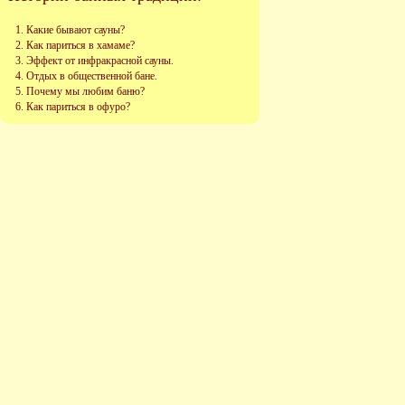
Какие бывают сауны?
Как париться в хамаме?
Эффект от инфракрасной сауны.
Отдых в общественной бане.
Почему мы любим баню?
Как париться в офуро?