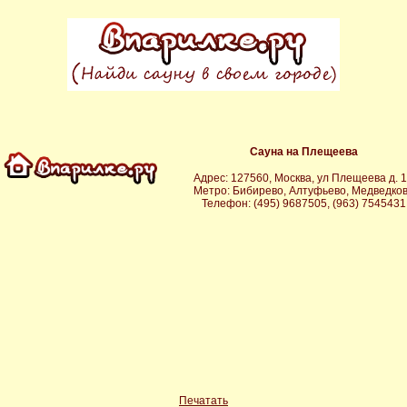
Сауна на Плещеева
Адрес: 127560, Москва, ул Плещеева д. 
Метро: Бибирево, Алтуфьево, Медведко
Телефон: (495) 9687505, (963) 7545431
Печатать