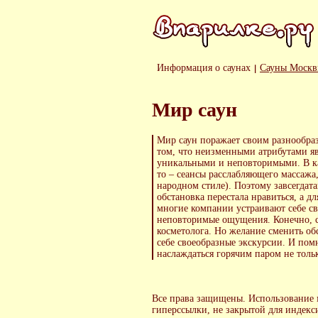
Информация о саунах
Сауны Моск
Мир саун
Мир саун поражает своим разнообраз
том, что неизменными атрибутами яв
уникальными и неповторимыми. В каж
то – сеансы расслабляющего массажа
народном стиле). Поэтому завсегдата
обстановка перестала нравиться, а 
многие компании устраивают себе с
неповторимые ощущения. Конечно, се
косметолога. Но желание сменить об
себе своеобразные экскурсии. И пом
наслаждаться горячим паром не тольк
Все права защищены. Использование м
гиперссылки, не закрытой для индекс