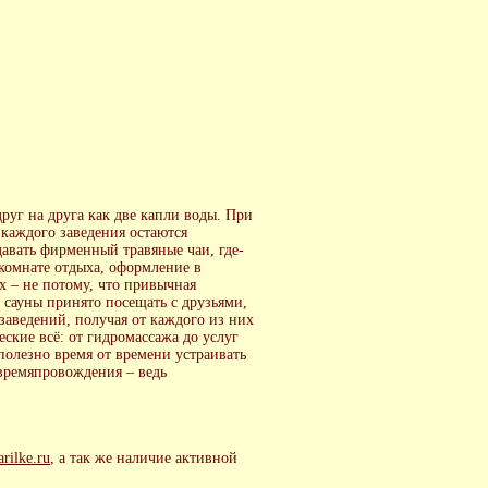
руг на друга как две капли воды. При
 каждого заведения остаются
авать фирменный травяные чаи, где-
 комнате отдыха, оформление в
х – не потому, что привычная
 сауны принято посещать с друзьями,
заведений, получая от каждого из них
ские всё: от гидромассажа до услуг
полезно время от времени устраивать
 времяпровождения – ведь
rilke.ru
, а так же наличие активной