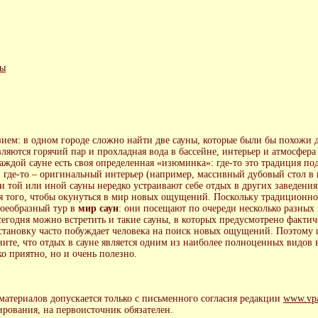
вы
ием: в одном городе сложно найти две сауны, которые были бы похожи д
ляются горячий пар и прохладная вода в бассейне, интерьер и атмосфера
дой сауне есть своя определенная «изюминка»: где-то это традиция под
, где-то – оригинальный интерьер (например, массивный дубовый стол в
и той или иной сауны нередко устраивают себе отдых в других заведения
для того, чтобы окунуться в мир новых ощущений. Поскольку традиционно
воеобразный тур в
мир саун
: они посещают по очереди несколько разных 
годня можно встретить и такие сауны, в которых предусмотрено фактиче
становку часто побуждает человека на поиск новых ощущений. Поэтому 
ните, что отдых в сауне является одним из наиболее полноценных видов
о приятно, но и очень полезно.
атериалов допускается только с письменного согласия редакции
www.vpa
ирования, на первоисточник обязателен.