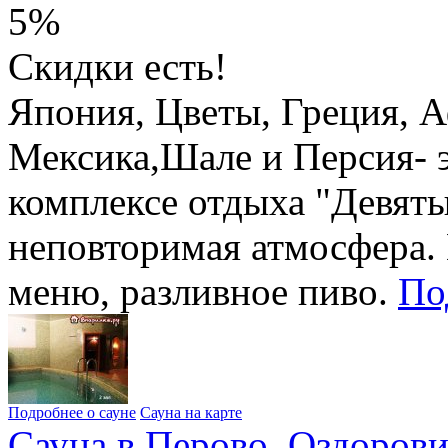
5%
Скидки есть!
Япония, Цветы, Греция, 
Мексика,Шале и Персия- э
комплексе отдыха "Девяты
неповторимая атмосфера. 
меню, разливное пиво.
По
Подробнее о сауне
Сауна на карте
Сауна в Перово. Оздоров