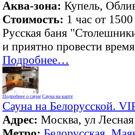
Аква-зона:
Купель, Облив
Стоимость:
1 час от 1500
Русская баня "Столешники
и приятно провести время
Подробнее…
Подробнее о сауне
Сауна на карте
Сауна на Белорусской. VI
Адрес:
Москва, ул Лесная 
Метро:
Белорусская
,
Маяк