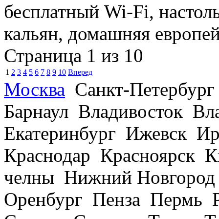
бесплатный Wi-Fi, настол
кальян, домашняя европей
Страница 1 из 10
1
2
3
4
5
6
7
8
9
10
Вперед
Москва
Санкт-Петербург
Барнаул Владивосток В
Екатеринбург Ижевск Ир
Краснодар Красноярск 
челны Нижний Новгород
Оренбург Пенза Пермь Р