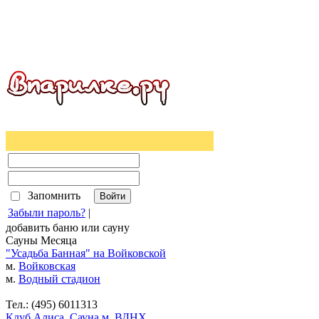
Запомнить
Забыли пароль?
|
добавить
баню
или
сауну
Сауны Месяца
"Усадьба Банная" на Войковской
м.
Войковская
м.
Водный стадион
Тел.: (495) 6011313
Клуб Алиса. Сауна м. ВДНХ