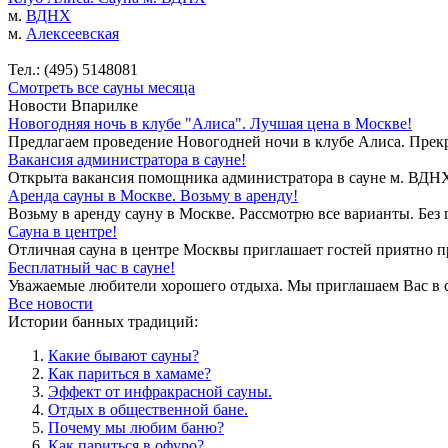
м.
ВДНХ
м.
Алексеевская
Тел.: (495) 5148081
Смотреть все сауны месяца
Новости Впарилке
Новогодняя ночь в клубе "Алиса". Лучшая цена в Москве!
Предлагаем проведение Новогодней ночи в клубе Алиса. Прекр
Вакансия администратора в сауне!
Открыта вакансия помощника администратора в сауне м. ВДНХ. 
Аренда сауны в Москве. Возьму в аренду!
Возьму в аренду сауну в Москве. Рассмотрю все варианты. Без 
Сауна в центре!
Отличная сауна в центре Москвы приглашает гостей приятно п
Бесплатный час в сауне!
Уважаемые любители хорошего отдыха. Мы приглашаем Вас в са
Все новости
Истории банных традиций:
Какие бывают сауны?
Как париться в хамаме?
Эффект от инфракрасной сауны.
Отдых в общественной бане.
Почему мы любим баню?
Как париться в офуро?