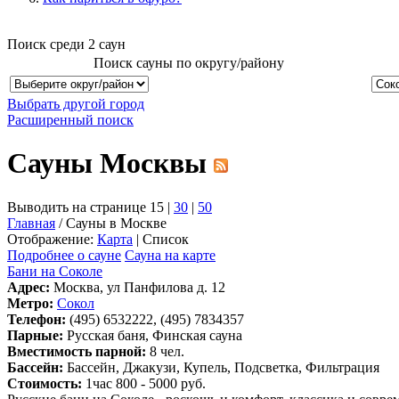
Поиск среди
2
саун
Поиск сауны по округу/району
Выбрать другой город
Расширенный поиск
Сауны Москвы
Выводить на странице 15 |
30
|
50
Главная
/ Сауны в Москве
Отображение:
Карта
| Список
Подробнее о сауне
Сауна на карте
Бани на Соколе
Адрес:
Москва, ул Панфилова д. 12
Метро:
Сокол
Телефон:
(495) 6532222, (495) 7834357
Парные:
Русская баня, Финская сауна
Вместимость парной:
8 чел.
Бассейн:
Бассейн, Джакузи, Купель, Подсветка, Фильтрация
Стоимость:
1час 800 - 5000 руб.