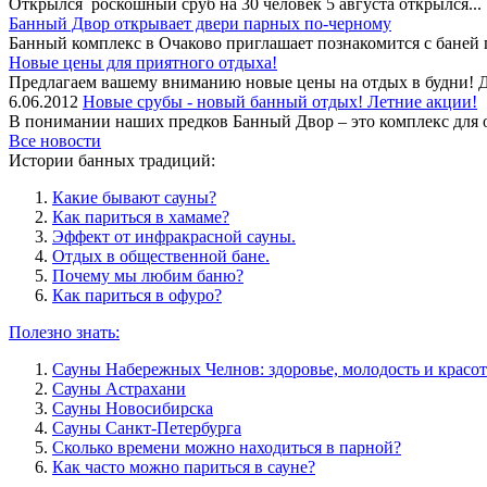
Открылся роскошный сруб на 30 человек 5 августа открылся...
Банный Двор открывает двери парных по-черному
Банный комплекс в Очаково приглашает познакомится с баней
Новые цены для приятного отдыха!
Предлагаем вашему вниманию новые цены на отдых в будни! Дн
6.06.2012
Новые срубы - новый банный отдых! Летние акции!
В понимании наших предков Банный Двор – это комплекс для от
Все новости
Истории банных традиций:
Какие бывают сауны?
Как париться в хамаме?
Эффект от инфракрасной сауны.
Отдых в общественной бане.
Почему мы любим баню?
Как париться в офуро?
Полезно знать:
Сауны Набережных Челнов: здоровье, молодость и красот
Сауны Астрахани
Сауны Новосибирска
Сауны Санкт-Петербурга
Сколько времени можно находиться в парной?
Как часто можно париться в сауне?