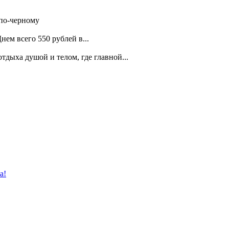
 по-черному
ем всего 550 рублей в...
дыха душой и телом, где главной...
а!