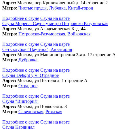
Адрес:
Москва, пер Кривоколенный д. 14 строение 2
Метро:
Чистые пруды
,
Лубянка
,
Китай-город
Подробнее о сауне
Сауна на карте
Сауна Морена. Сауна у метро Петровско Разумовская
Адрес:
Москва, ул Академическая Б. д. 44
Метро:
Петровско-Разумовская
,
Войковская
Подробнее о сауне
Сауна на карте
Сеть клубов "Паутина", Акватория
Адрес:
Москва, ул Машиностроения 2-я д. 17 строение А
Метро:
Дубровка
Подробнее о сауне
Сауна на карте
Сауны Delight у м. Отрадное
Адрес:
Москва, ул Пестеля д. 1 строение А
Метро:
Отрадное
Подробнее о сауне
Сауна на карте
Сауна "Виктория"
Адрес:
Москва, ул Полковая д. 3
Метро:
Савеловская
,
Рижская
Подробнее о сауне
Сауна на карте
Сауна Кардинал