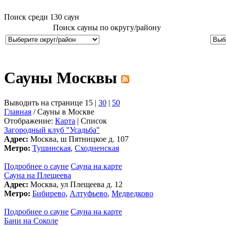
Поиск среди
130
саун
Поиск сауны по округу/району
Сауны Москвы
Выводить на странице 15 |
30
|
50
Главная
/ Сауны в Москве
Отображение:
Карта
| Список
Загородный клуб "Усадьба"
Адрес:
Москва, ш Пятницкое д. 107
Метро:
Тушинская
,
Сходненская
Подробнее о сауне
Сауна на карте
Сауна на Плещеева
Адрес:
Москва, ул Плещеева д. 12
Метро:
Бибирево
,
Алтуфьево
,
Медведково
Подробнее о сауне
Сауна на карте
Бани на Соколе