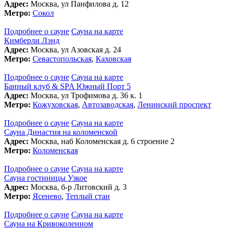
Адрес:
Москва, ул Панфилова д. 12
Метро:
Сокол
Подробнее о сауне
Сауна на карте
Кимберли Лэнд
Адрес:
Москва, ул Азовская д. 24
Метро:
Севастопольская
,
Каховская
Подробнее о сауне
Сауна на карте
Банный клуб & SPA Южный Порт 5
Адрес:
Москва, ул Трофимова д. 36 к. 1
Метро:
Кожуховская
,
Автозаводская
,
Ленинский проспект
Подробнее о сауне
Сауна на карте
Сауна Династия на коломенской
Адрес:
Москва, наб Коломенская д. 6 строение 2
Метро:
Коломенская
Подробнее о сауне
Сауна на карте
Сауна гостиницы Узкое
Адрес:
Москва, б-р Литовский д. 3
Метро:
Ясенево
,
Теплый стан
Подробнее о сауне
Сауна на карте
Сауна на Кривоколенном