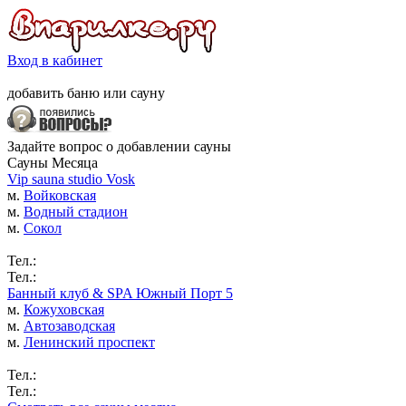
Вход в кабинет
добавить
баню
или
сауну
Задайте вопрос о добавлении сауны
Сауны Месяца
Vip sauna studio Vosk
м.
Войковская
м.
Водный стадион
м.
Сокол
Тел.:
Тел.:
Банный клуб & SPA Южный Порт 5
м.
Кожуховская
м.
Автозаводская
м.
Ленинский проспект
Тел.:
Тел.: