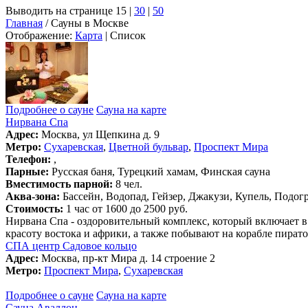
Выводить на странице 15 |
30
|
50
Главная
/ Сауны в Москве
Отображение:
Карта
| Список
Подробнее о сауне
Сауна на карте
Нирвана Спа
Адрес:
Москва, ул Щепкина д. 9
Метро:
Сухаревская
,
Цветной бульвар
,
Проспект Мира
Телефон:
,
Парные:
Русская баня, Турецкий хамам, Финская сауна
Вместимость парной:
8 чел.
Аква-зона:
Бассейн, Водопад, Гейзер, Джакузи, Купель, Подог
Стоимость:
1 час от 1600 до 2500 руб.
Нирвана Спа - оздоровительный комплекс, который включает в
красоту востока и африки, а также побывают на корабле пират
СПА центр Садовое кольцо
Адрес:
Москва, пр-кт Мира д. 14 строение 2
Метро:
Проспект Мира
,
Сухаревская
Подробнее о сауне
Сауна на карте
Сауна Аваллон