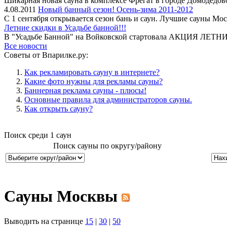
Шикарная новая сауна в комплексе Фрегат в городе Домодедов
4.08.2011
Новый банный сезон! Осень-зима 2011-2012
С 1 сентября открывается сезон бань и саун. Лучшие сауны Мос
Летние скидки в Усадьбе банной!!!
В "Усадьбе Банной" на Войковской стартовала АКЦИЯ ЛЕТНИ
Все новости
Советы от Впарилке.ру:
Как рекламировать сауну в интернете?
Какие фото нужны для рекламы сауны?
Баннерная реклама сауны - плюсы!
Основные правила для администраторов сауны.
Как открыть сауну?
Поиск среди
1
саун
Поиск сауны по округу/району
Сауны Москвы
Выводить на странице
15
|
30
|
50