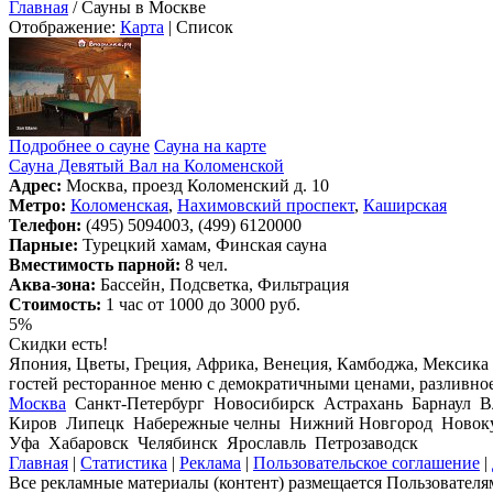
Главная
/ Сауны в Москве
Отображение:
Карта
| Список
Подробнее о сауне
Сауна на карте
Сауна Девятый Вал на Коломенской
Адрес:
Москва, проезд Коломенский д. 10
Метро:
Коломенская
,
Нахимовский проспект
,
Каширская
Телефон:
(495) 5094003, (499) 6120000
Парные:
Турецкий хамам, Финская сауна
Вместимость парной:
8 чел.
Аква-зона:
Бассейн, Подсветка, Фильтрация
Стоимость:
1 час от 1000 до 3000 руб.
5%
Скидки есть!
Япония, Цветы, Греция, Африка, Венеция, Камбоджа, Мексика и
гостей ресторанное меню с демократичными ценами, разливно
Москва
Санкт-Петербург Новосибирск Астрахань Барнаул В
Киров Липецк Набережные челны Нижний Новгород Новокуз
Уфа Хабаровск Челябинск Ярославль Петрозаводск
Главная
|
Статистика
|
Реклама
|
Пользовательское соглашение
|
Все рекламные материалы (контент) размещается Пользователям