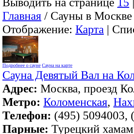
Выводить на странице
15
Главная
/ Сауны в Москве
Отображение:
Карта
| Спи
Подробнее о сауне
Сауна на карте
Сауна Девятый Вал на Ко
Адрес:
Москва, проезд Ко
Метро:
Коломенская
,
Нах
Телефон:
(495) 5094003, 
Парные:
Турецкий хамам,