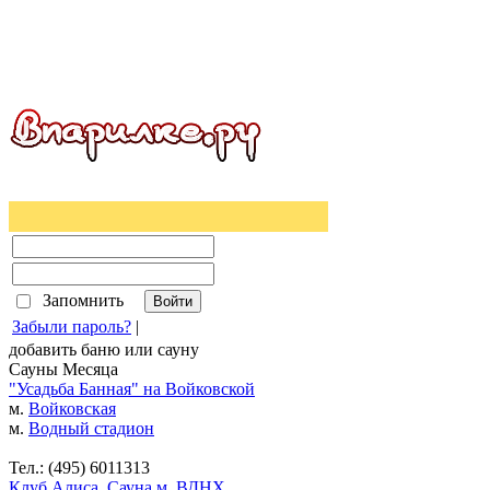
Запомнить
Забыли пароль?
|
добавить
баню
или
сауну
Сауны Месяца
"Усадьба Банная" на Войковской
м.
Войковская
м.
Водный стадион
Тел.: (495) 6011313
Клуб Алиса. Сауна м. ВДНХ