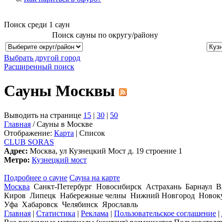
Поиск среди
1
саун
Поиск сауны по округу/району
Выбрать другой город
Расширенный поиск
Сауны Москвы
Выводить на странице
15
|
30
|
50
Главная
/ Сауны в Москве
Отображение:
Карта
| Список
CLUB SORAS
Адрес:
Москва, ул Кузнецкий Мост д. 19 строение 1
Метро:
Кузнецкий мост
Подробнее о сауне
Сауна на карте
Москва
Санкт-Петербург Новосибирск Астрахань Барнаул В
Киров Липецк Набережные челны Нижний Новгород Новокуз
Уфа Хабаровск Челябинск Ярославль
Главная
|
Статистика
|
Реклама
|
Пользовательское соглашение
|