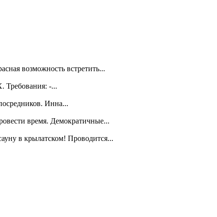
асная возможность встретить...
Требования: -...
посредников. Инна...
ровести время. Демократичные...
уну в крылатском! Проводится...