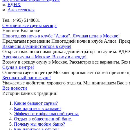
м.
ВДНХ
м.
Алексеевская
Тел.: (495) 5148081
Смотреть все сауны месяца
Новости Впарилке
Новогодняя ночь в клубе "Алиса". Лучшая цена в Москве!
Предлагаем проведение Новогодней ночи в клубе Алиса. Прекр
Вакансия администратора в сауне!
Открыта вакансия помощника администратора в сауне м. ВДНХ. 
Аренда сауны в Москве. Возьму в аренду!
Возьму в аренду сауну в Москве. Рассмотрю все варианты. Без 
Сауна в центре!
Отличная сауна в центре Москвы приглашает гостей приятно п
Бесплатный час в сауне!
Уважаемые любители хорошего отдыха. Мы приглашаем Вас в са
Все новости
Истории банных традиций:
Какие бывают сауны?
Как париться в хамаме?
Эффект от инфракрасной сауны.
Отдых в общественной бане.
Почему мы любим баню?
Как париться в офуро?