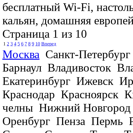
бесплатный Wi-Fi, настол
кальян, домашняя европей
Страница 1 из 10
1
2
3
4
5
6
7
8
9
10
Вперед
Москва
Санкт-Петербург
Барнаул Владивосток В
Екатеринбург Ижевск Ир
Краснодар Красноярск 
челны Нижний Новгород
Оренбург Пенза Пермь Р