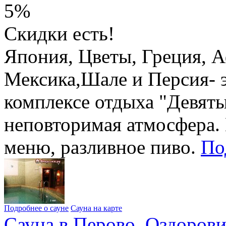
5%
Скидки есть!
Япония, Цветы, Греция, 
Мексика,Шале и Персия- э
комплексе отдыха "Девяты
неповторимая атмосфера. 
меню, разливное пиво.
По
Подробнее о сауне
Сауна на карте
Сауна в Перово. Оздоров