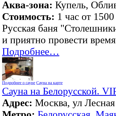
Аква-зона:
Купель, Облив
Стоимость:
1 час от 1500
Русская баня "Столешники
и приятно провести время
Подробнее…
Подробнее о сауне
Сауна на карте
Сауна на Белорусской. VI
Адрес:
Москва, ул Лесная 
Метро:
Белорусская
,
Маяк