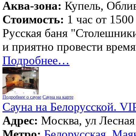
Аква-зона:
Купель, Облив
Стоимость:
1 час от 1500
Русская баня "Столешники
и приятно провести время
Подробнее…
Подробнее о сауне
Сауна на карте
Сауна на Белорусской. VI
Адрес:
Москва, ул Лесная 
Метро:
Белорусская
,
Маяк