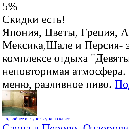
5%
Скидки есть!
Япония, Цветы, Греция, 
Мексика,Шале и Персия- э
комплексе отдыха "Девяты
неповторимая атмосфера. 
меню, разливное пиво.
По
Подробнее о сауне
Сауна на карте
Сауна в Перово. Оздоров