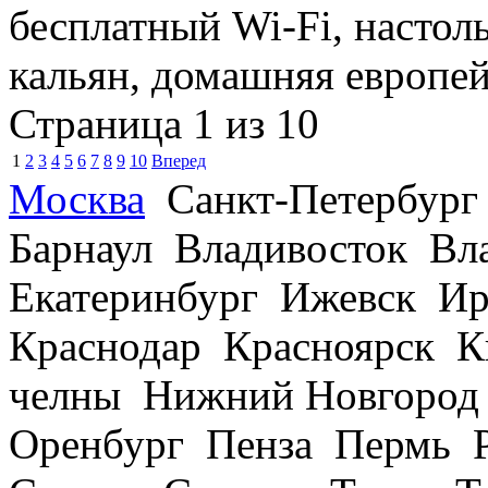
бесплатный Wi-Fi, настол
кальян, домашняя европей
Страница 1 из 10
1
2
3
4
5
6
7
8
9
10
Вперед
Москва
Санкт-Петербург
Барнаул Владивосток В
Екатеринбург Ижевск Ир
Краснодар Красноярск 
челны Нижний Новгород
Оренбург Пенза Пермь Р