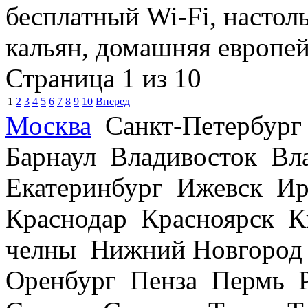
бесплатный Wi-Fi, настол
кальян, домашняя европей
Страница 1 из 10
1
2
3
4
5
6
7
8
9
10
Вперед
Москва
Санкт-Петербург
Барнаул Владивосток В
Екатеринбург Ижевск Ир
Краснодар Красноярск 
челны Нижний Новгород
Оренбург Пенза Пермь Р