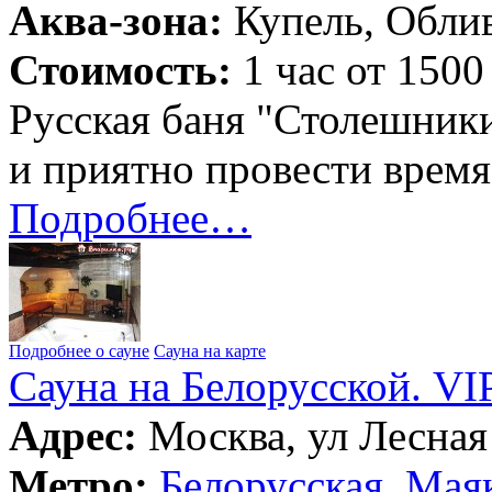
Аква-зона:
Купель, Облив
Стоимость:
1 час от 1500
Русская баня "Столешники
и приятно провести время
Подробнее…
Подробнее о сауне
Сауна на карте
Сауна на Белорусской. VI
Адрес:
Москва, ул Лесная 
Метро:
Белорусская
,
Маяк