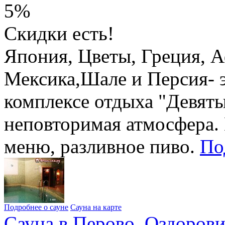
5%
Скидки есть!
Япония, Цветы, Греция, 
Мексика,Шале и Персия- э
комплексе отдыха "Девяты
неповторимая атмосфера. 
меню, разливное пиво.
По
Подробнее о сауне
Сауна на карте
Сауна в Перово. Оздоров