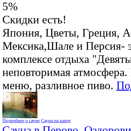
5%
Скидки есть!
Япония, Цветы, Греция, 
Мексика,Шале и Персия- э
комплексе отдыха "Девяты
неповторимая атмосфера. 
меню, разливное пиво.
По
Подробнее о сауне
Сауна на карте
Сауна в Перово. Оздоров