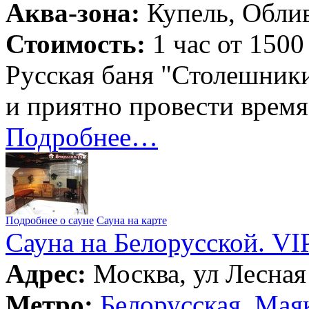
Аква-зона:
Купель, Облив
Стоимость:
1 час от 1500
Русская баня "Столешники
и приятно провести время
Подробнее…
Подробнее о сауне
Сауна на карте
Сауна на Белорусской. VI
Адрес:
Москва, ул Лесная 
Метро:
Белорусская
,
Маяк