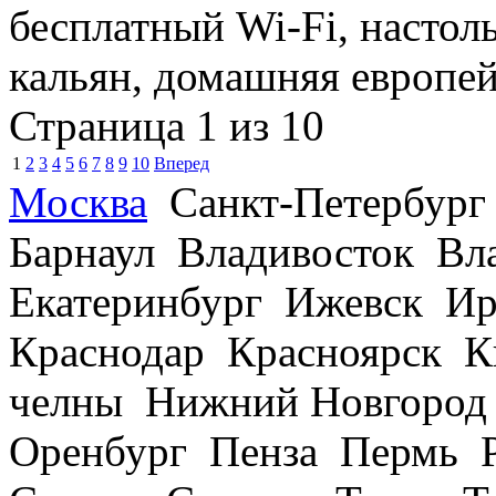
бесплатный Wi-Fi, настол
кальян, домашняя европей
Страница 1 из 10
1
2
3
4
5
6
7
8
9
10
Вперед
Москва
Санкт-Петербург
Барнаул Владивосток В
Екатеринбург Ижевск Ир
Краснодар Красноярск 
челны Нижний Новгород
Оренбург Пенза Пермь Р