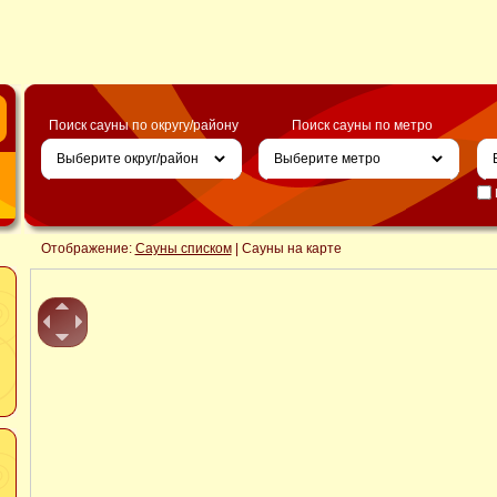
Поиск сауны по округу/району
Поиск сауны по метро
Отображение:
Сауны списком
| Сауны на карте