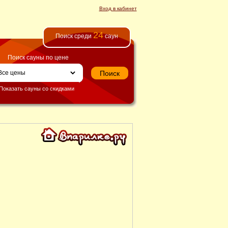
Вход в кабинет
24
Поиск среди
саун
Поиск сауны по цене
Показать сауны со скидками