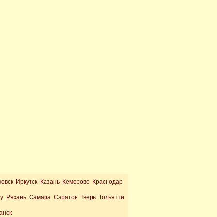
жевск Иркутск Казань Кемерово Краснодар
ну Рязань Самара Саратов Тверь Тольятти
анск