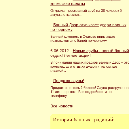
княжеские палаты
Открылся роскошный сруб на 30 человек 5
августа открылся...
Банный Двор открывает двери парных
по-черному
Банный комплекс в Очаково приглашает
познакомится с баней по-черному
6.06.2012
Новые срубы - новый банный
отдых! Летние акции!
В понимании наших предков Банный Двор – эт
комплекс для отдыха душой и телом, где
главной...
Продажа сауны!
Продается готовый бизнес! Сауна раскрученна
11 лет на рынке. Все подробности по
телефону...
Все новости
Истории банных традиций: