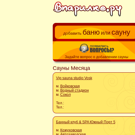
баню
сауну
или
добавить
Задайте вопрос о добавлении сауны
Сауны Месяца
Vip sauna studio Vosk
м.
Войковская
м.
Водный стадион
м.
Сокол
Тел.:
Тел.:
Банный клуб & SPA Южный Порт 5
м.
Кожуховская
м.
Автозаводская