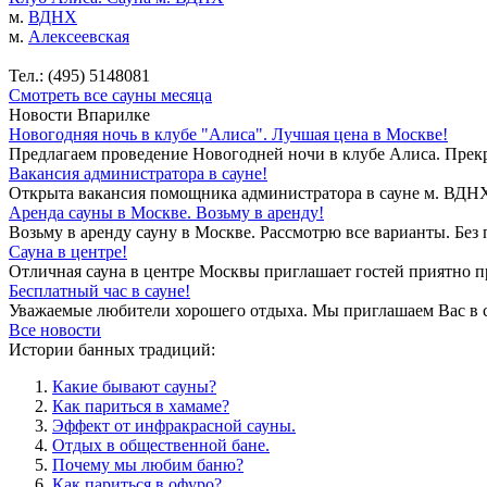
м.
ВДНХ
м.
Алексеевская
Тел.: (495) 5148081
Смотреть все сауны месяца
Новости Впарилке
Новогодняя ночь в клубе "Алиса". Лучшая цена в Москве!
Предлагаем проведение Новогодней ночи в клубе Алиса. Прекр
Вакансия администратора в сауне!
Открыта вакансия помощника администратора в сауне м. ВДНХ. 
Аренда сауны в Москве. Возьму в аренду!
Возьму в аренду сауну в Москве. Рассмотрю все варианты. Без 
Сауна в центре!
Отличная сауна в центре Москвы приглашает гостей приятно п
Бесплатный час в сауне!
Уважаемые любители хорошего отдыха. Мы приглашаем Вас в са
Все новости
Истории банных традиций:
Какие бывают сауны?
Как париться в хамаме?
Эффект от инфракрасной сауны.
Отдых в общественной бане.
Почему мы любим баню?
Как париться в офуро?