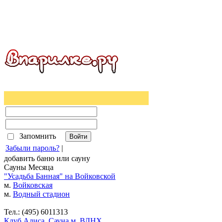
Запомнить
Забыли пароль?
|
добавить
баню
или
сауну
Сауны Месяца
"Усадьба Банная" на Войковской
м.
Войковская
м.
Водный стадион
Тел.: (495) 6011313
Клуб Алиса. Сауна м. ВДНХ