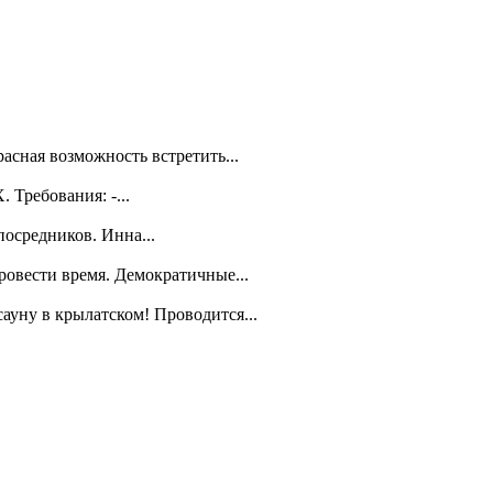
асная возможность встретить...
Требования: -...
посредников. Инна...
ровести время. Демократичные...
уну в крылатском! Проводится...