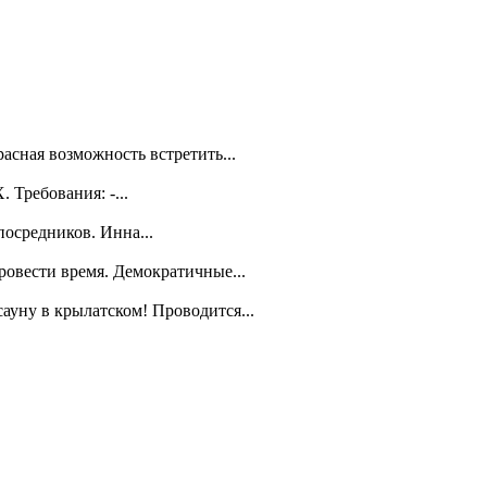
асная возможность встретить...
Требования: -...
посредников. Инна...
ровести время. Демократичные...
уну в крылатском! Проводится...