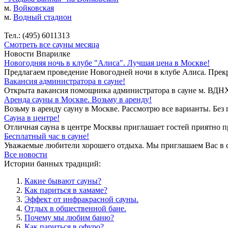
м.
Войковская
м.
Водный стадион
Тел.: (495) 6011313
Смотреть все сауны месяца
Новости Впарилке
Новогодняя ночь в клубе "Алиса". Лучшая цена в Москве!
Предлагаем проведение Новогодней ночи в клубе Алиса. Прекр
Вакансия администратора в сауне!
Открыта вакансия помощника администратора в сауне м. ВДНХ. 
Аренда сауны в Москве. Возьму в аренду!
Возьму в аренду сауну в Москве. Рассмотрю все варианты. Без 
Сауна в центре!
Отличная сауна в центре Москвы приглашает гостей приятно п
Бесплатный час в сауне!
Уважаемые любители хорошего отдыха. Мы приглашаем Вас в са
Все новости
Истории банных традиций:
Какие бывают сауны?
Как париться в хамаме?
Эффект от инфракрасной сауны.
Отдых в общественной бане.
Почему мы любим баню?
Как париться в офуро?