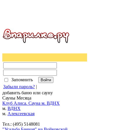
Запомнить
Забыли пароль?
|
добавить
баню
или
сауну
Сауны Месяца
Клуб Алиса. Сауна м. ВДНХ
м.
ВДНХ
м.
Алексеевская
Тел.: (495) 5148081
"Усадьба Банная" на Войковской