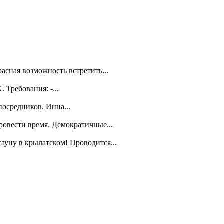
асная возможность встретить...
Требования: -...
посредников. Инна...
ровести время. Демократичные...
уну в крылатском! Проводится...