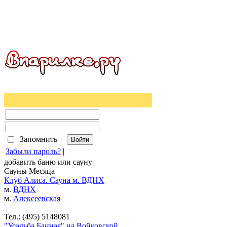
Запомнить
Забыли пароль?
|
добавить
баню
или
сауну
Сауны Месяца
Клуб Алиса. Сауна м. ВДНХ
м.
ВДНХ
м.
Алексеевская
Тел.: (495) 5148081
"Усадьба Банная" на Войковской