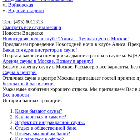
м.
Войковская
м.
Водный стадион
Тел.: (495) 6011313
Смотреть все сауны месяца
Новости Впарилке
Новогодняя ночь в клубе "Алиса". Лучшая цена в Москве!
Предлагаем проведение Новогодней ночи в клубе Алиса. Прекр
Вакансия администратора в сауне!
Открыта вакансия помощника администратора в сауне м. ВДНХ. 
Аренда сауны в Москве. Возьму в аренду!
Возьму в аренду сауну в Москве. Рассмотрю все варианты. Без 
Сауна в центре!
Отличная сауна в центре Москвы приглашает гостей приятно п
Бесплатный час в сауне!
Уважаемые любители хорошего отдыха. Мы приглашаем Вас в са
Все новости
Истории банных традиций:
Какие бывают сауны?
Как париться в хамаме?
Эффект от инфракрасной сауны.
Отдых в общественной бане.
Почему мы любим баню?
Как париться в офуро?