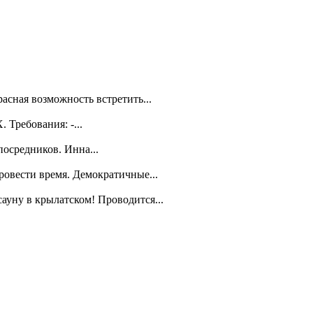
асная возможность встретить...
Требования: -...
посредников. Инна...
ровести время. Демократичные...
уну в крылатском! Проводится...