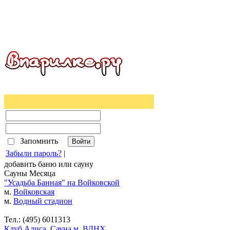
Запомнить
Забыли пароль?
|
добавить
баню
или
сауну
Сауны Месяца
"Усадьба Банная" на Войковской
м.
Войковская
м.
Водный стадион
Тел.: (495) 6011313
Клуб Алиса. Сауна м. ВДНХ