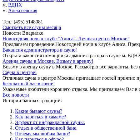
м.
ВДНХ
м.
Алексеевская
Тел.: (495) 5148081
Смотреть все сауны месяца
Новости Впарилке
Новогодняя ночь в клубе "Алиса". Лучшая цена в Москве!
Предлагаем проведение Новогодней ночи в клубе Алиса. Прекр
Вакансия администратора в сауне!
Открыта вакансия помощника администратора в сауне м. ВДНХ. 
Аренда сауны в Москве. Возьму в аренду!
Возьму в аренду сауну в Москве. Рассмотрю все варианты. Без 
Сауна в центре!
Отличная сауна в центре Москвы приглашает гостей приятно п
Бесплатный час в сауне!
Уважаемые любители хорошего отдыха. Мы приглашаем Вас в са
Все новости
Истории банных традиций:
Какие бывают сауны?
Как париться в хамаме?
Эффект от инфракрасной сауны.
Отдых в общественной бане.
Почему мы любим баню?
Как париться в офуро?