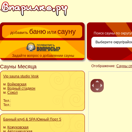
баню
сауну
или
добавить
Поиск сауны по округу
Задайте вопрос о добавлении сауны
Сауны Месяца
Отображение:
Сауны с
Vip sauna studio Vosk
м.
Войковская
м.
Водный стадион
м.
Сокол
Тел.:
Тел.:
Банный клуб & SPA Южный Порт 5
м.
Кожуховская
м.
Автозаводская