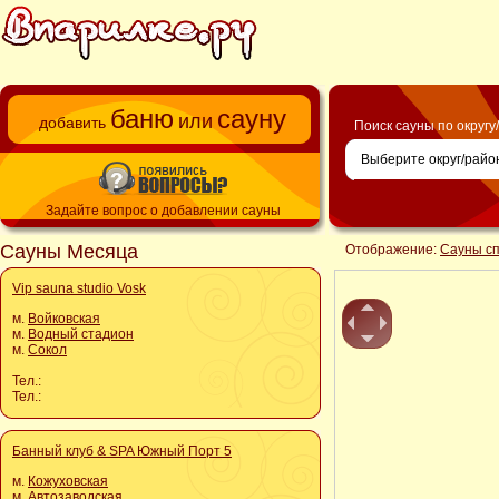
баню
сауну
или
добавить
Поиск сауны по округу
Задайте вопрос о добавлении сауны
Сауны Месяца
Отображение:
Сауны с
Vip sauna studio Vosk
м.
Войковская
м.
Водный стадион
м.
Сокол
Тел.:
Тел.:
Банный клуб & SPA Южный Порт 5
м.
Кожуховская
м.
Автозаводская