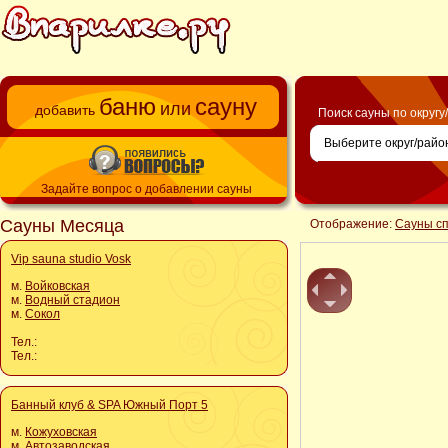
баню
сауну
или
добавить
Поиск сауны по округу
Задайте вопрос о добавлении сауны
Сауны Месяца
Отображение:
Сауны с
Vip sauna studio Vosk
м.
Войковская
м.
Водный стадион
м.
Сокол
Тел.:
Тел.:
Банный клуб & SPA Южный Порт 5
м.
Кожуховская
м.
Автозаводская