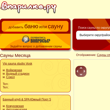
баню
сауну
или
добавить
Поиск сауны по округу
Задайте вопрос о добавлении сауны
Сауны Месяца
Отображение:
Сауны с
Vip sauna studio Vosk
м.
Войковская
м.
Водный стадион
м.
Сокол
Тел.:
Тел.:
Банный клуб & SPA Южный Порт 5
м.
Кожуховская
м.
Автозаводская